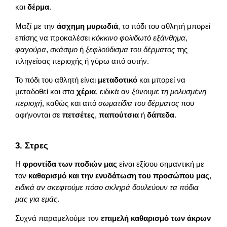
και
δέρμα
.
Μαζί με την
άσχημη μυρωδιά
, το πόδι του αθλητή μπορεί
επίσης να προκαλέσει
κόκκινο φολιδωτό εξάνθημα
,
φαγούρα
,
σκάσιμο
ή
ξεφλούδισμα του δέρματος
της
πληγείσας περιοχής ή γύρω από αυτήν.
Το πόδι του αθλητή είναι
μεταδοτικό
και μπορεί να
μεταδοθεί και στα
χέρια
, ειδικά αν
ξύνουμε τη μολυσμένη
περιοχή
, καθώς και από
σωματίδια του δέρματος
που
αφήνονται σε
πετσέτες
,
παπούτσια
ή
δάπεδα
.
3. Στρες
Η
φροντίδα των ποδιών μας
είναι εξίσου σημαντική με
τον
καθαρισμό και την ενυδάτωση του προσώπου μας
,
ειδικά αν σκεφτούμε πόσο σκληρά δουλεύουν τα πόδια
μας για εμάς
.
Συχνά παραμελούμε τον
επιμελή καθαρισμό των άκρων