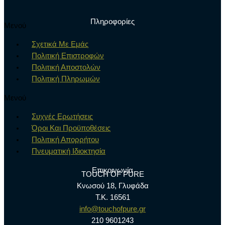
Πληροφορίες
Μενού
Σχετικά Με Εμάς
Πολιτική Επιστροφών
Πολιτική Αποστολών
Πολιτική Πληρωμών
Μενού
Συχνές Ερωτήσεις
Όροι Και Προϋποθέσεις
Πολιτική Απορρήτου
Πνευματική Ιδιοκτησία
Επικοινωνία
TOUCH OF PURE
Κνωσού 18, Γλυφάδα
Τ.Κ. 16561
info@touchofpure.gr
210 9601243