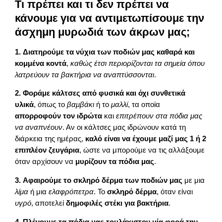
Τι πρέπει και τι δεν πρέπει να
κάνουμε για να αντιμετωπίσουμε την
άσχημη μυρωδιά των άκρων μας;
1.
Διατηρούμε τα νύχια των ποδιών μας καθαρά και
κομμένα κοντά
,
καθώς έτσι περιορίζονται τα σημεία όπου
λατρεύουν τα βακτήρια να αναπτύσσονται
.
2.
Φοράμε κάλτσες από φυσικά και όχι συνθετικά
υλικά
, όπως το
βαμβάκι
ή το
μαλλί
, τα οποία
απορροφούν τον ιδρώτα
και
επιτρέπουν στα πόδια μας
να αναπνέουν
. Αν οι κάλτσες μας ιδρώνουν κατά τη
διάρκεια της ημέρας,
καλό είναι να έχουμε μαζί μας 1 ή 2
επιπλέον ζευγάρια
, ώστε να μπορούμε να τις αλλάξουμε
όταν αρχίσουν να
μυρίζουν τα πόδια μας
.
3.
Αφαιρούμε το σκληρό δέρμα των ποδιών μας
με μια
λίμα
ή μια
ελαφρόπετρα
. Το
σκληρό δέρμα
, όταν είναι
υγρό
, αποτελεί
δημοφιλές στέκι για βακτήρια
.
4.
Πλένουμε τα πόδια μας τουλάχιστον μία φορά την