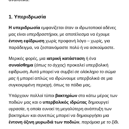
1. Υπεριδρωσία
Η υπεριδρωσία
εμφανίζεται όταν οι ιδρωτοποιοί αδένες
μας είναι
υπερδραστήριοι
, με αποτέλεσμα να έχουμε
έντονη εφίδρωση
χωρίς προφανή λόγο – χωρίς, για
παράδειγμα, να ζεσταινόμαστε πολύ ή να ασκούμαστε.
Μερικές φορές, μια
ιατρική κατάσταση
ή ένα
συναίσθημα
(
όπως το άγχος
) προκαλεί υπερβολική
εφίδρωση. Αυτό μπορεί να συμβεί
σε ολόκληρο το σώμα
μας
ή μπορεί απλώς να ιδρώνουμε υπερβολικά σε μια
συγκεκριμένη περιοχή
, όπως τα πόδια μας.
Υπάρχουν πολλοί τύποι
βακτηρίων
στο κάτω μέρος των
ποδιών μας και ο
υπερβολικός ιδρώτας
δημιουργεί
υγρασία
, η οποία ευνοεί τη μεγαλύτερη ανάπτυξη των
βακτηρίων και συνεπώς μπορεί να δημιουργήσει μια
έντονη όξινη μυρωδιά των ποδιών
,
παρόμοια με το ξίδι
.