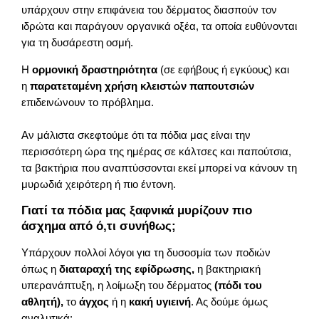
υπάρχουν στην επιφάνεια του δέρματος διασπούν τον
ιδρώτα και παράγουν οργανικά οξέα, τα οποία ευθύνονται
για τη δυσάρεστη οσμή.
Η
ορμονική δραστηριότητα
(σε εφήβους ή εγκύους) και
η
παρατεταμένη χρήση κλειστών παπουτσιών
επιδεινώνουν το πρόβλημα.
Αν μάλιστα σκεφτούμε ότι τα πόδια μας είναι την
περισσότερη ώρα της ημέρας σε κάλτσες και παπούτσια,
τα βακτήρια που αναπτύσσονται εκεί μπορεί να κάνουν τη
μυρωδιά χειρότερη ή πιο έντονη.
Γιατί τα πόδια μας ξαφνικά μυρίζουν πιο
άσχημα από ό,τι συνήθως;
Υπάρχουν πολλοί λόγοι για τη δυσοσμία των ποδιών
όπως η
διαταραχή της εφίδρωσης,
η βακτηριακή
υπερανάπτυξη, η λοίμωξη του δέρματος
(πόδι του
αθλητή),
το
άγχος
ή η
κακή υγιεινή
. Ας δούμε όμως
αναλυτικά: