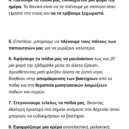
ημέρα.
Το ιδανικό είναι να τα
πλένουμε με σαπούνι
όταν
είμαστε στο ντους και
να τα τρίβουμε ξεχωριστά
.
5.
Επιπλέον
, μπορούμε να
πλένουμε τους πάτους των
παπουτσιών μας
για να μυρίζουν καλύτερα.
6.
Αφήνουμε τα πόδια μας να μουλιάσουν
έως και
20΄
μία φορά την εβδομάδα
μέσα σε
άλατα Epsom
,
προσθέτοντας
μισό φλιτζάνι
άλατα σε ζεστό νερό.
Βοηθούν στην
απομάκρυνση των βακτηρίων
από τα
πόδια και στη
θεραπεία μυκητιασικών λοιμώξεων
ποδιών και νυχιών.
7.
Στεγνώνουμε τελείως τα πόδια μας
, δίνοντας
ιδιαίτερη προσοχή
στα σημεία
ανάμεσα στα δάχτυλα
όπου
μπορούν να ευδοκιμήσουν τα βακτήρια.
8.
Εφαρμόζουμε μια κρέμα
αναπλαστική, μαλακτική,