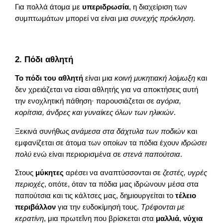
Για πολλά άτομα με
υπεριδρωσία
, η διαχείριση των
συμπτωμάτων μπορεί να είναι μια
συνεχής πρόκληση
.
2. Πόδι αθλητή
Το πόδι του αθλητή
είναι μια
κοινή μυκητιακή λοίμωξη
και
δεν χρειάζεται να είσαι αθλητής για να αποκτήσεις αυτή
την ενοχλητική πάθηση· παρουσιάζεται σε
αγόρια,
κορίτσια, άνδρες και γυναίκες όλων των ηλικιών
.
Ξεκινά συνήθως
ανάμεσα στα δάχτυλα των ποδιών
και
εμφανίζεται σε άτομα των οποίων τα πόδια έχουν
ιδρώσει
πολύ
ενώ είναι περιορισμένα σε
στενά παπούτσια
.
Στους
μύκητες
αρέσει να αναπτύσσονται σε
ζεστές, υγρές
περιοχές
, οπότε, όταν τα πόδια μας ιδρώνουν μέσα στα
παπούτσια και τις κάλτσες μας, δημιουργείται το
τέλειο
περιβάλλον
για την ευδοκίμησή τους.
Τρέφονται με
κερατίνη
, μια πρωτεΐνη που βρίσκεται στα
μαλλιά
,
νύχια