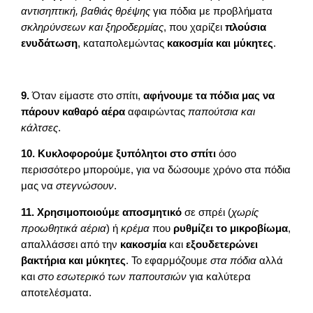
αντισηπτική, βαθιάς θρέψης
για πόδια με προβλήματα
σκληρύνσεων και ξηροδερμίας
, που χαρίζει
πλούσια
ενυδάτωση
, καταπολεμώντας
κακοσμία και μύκητες
.
9.
Όταν είμαστε στο σπίτι,
αφήνουμε τα πόδια μας να
πάρουν καθαρό αέρα
αφαιρώντας
παπούτσια και
κάλτσες
.
10.
Κυκλοφορούμε ξυπόλητοι στο σπίτι
όσο
περισσότερο μπορούμε, για να δώσουμε χρόνο στα πόδια
μας να
στεγνώσουν
.
11.
Χρησιμοποιούμε αποσμητικό
σε σπρέι (
χωρίς
προωθητικά αέρια
) ή
κρέμα
που
ρυθμίζει το μικροβίωμα
,
απαλλάσσει από την
κακοσμία
και
εξουδετερώνει
βακτήρια και μύκητες
. Το εφαρμόζουμε
στα πόδια
αλλά
και
στο εσωτερικό των παπουτσιών
για καλύτερα
αποτελέσματα.