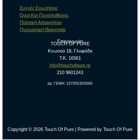
Συχνές Ερωτήσεις
Όροι Και Προϋποθέσεις
Πολιτική Απορρήτου
Πνευματική Ιδιοκτησία
Επικοινωνία
TOUCH OF PURE
Κνωσού 18, Γλυφάδα
Τ.Κ. 16561
info@touchofpure.gr
210 9601243
αρ. ΓΕΜΗ: 157055303000
Copyright © 2026 Touch Of Pure | Powered by Touch Of Pure